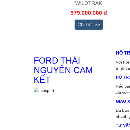
WILDTRAK
979.000.000 đ
Chi tiết >>
HỖ TR
FORD THÁI
Với For
NGUYÊN CAM
trình b
KẾT
HỖ TR
Nếu bạn
chỉ với 
GIAO 
Dù bạn 
nhanh g
T
Ư VẤ