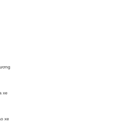
hương
a xe
ao xe