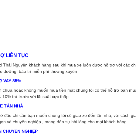
Ợ LIÊN TỤC
d Thái Nguyên khách hàng sau khi mua xe luôn được hỗ trợ với các c
ảo dưỡng, bảo trì miễn phí thường xuyên
Ợ VAY 85%
 chưa hoặc không muốn mua tiền mặt chúng tôi có thể hỗ trợ bạn mu
< 10% trả trước với lãi suất cực thấp.
XE TẬN NHÀ
ở đâu chỉ cần bạn muốn chúng tôi sẽ giao xe đến tận nhà, với cách gi
ọn và chuyên nghiệp , mang đến sự hài lòng cho mọi khách hàng
N CHUYÊN NGHI
ỆP