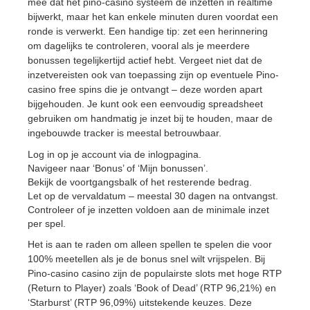
mee dat het pino-casino systeem de inzetten in realtime
bijwerkt, maar het kan enkele minuten duren voordat een
ronde is verwerkt. Een handige tip: zet een herinnering
om dagelijks te controleren, vooral als je meerdere
bonussen tegelijkertijd actief hebt. Vergeet niet dat de
inzetvereisten ook van toepassing zijn op eventuele Pino-
casino free spins die je ontvangt – deze worden apart
bijgehouden. Je kunt ook een eenvoudig spreadsheet
gebruiken om handmatig je inzet bij te houden, maar de
ingebouwde tracker is meestal betrouwbaar.
Log in op je account via de inlogpagina.
Navigeer naar ‘Bonus’ of ‘Mijn bonussen’.
Bekijk de voortgangsbalk of het resterende bedrag.
Let op de vervaldatum – meestal 30 dagen na ontvangst.
Controleer of je inzetten voldoen aan de minimale inzet
per spel.
Het is aan te raden om alleen spellen te spelen die voor
100% meetellen als je de bonus snel wilt vrijspelen. Bij
Pino-casino casino zijn de populairste slots met hoge RTP
(Return to Player) zoals ‘Book of Dead’ (RTP 96,21%) en
‘Starburst’ (RTP 96,09%) uitstekende keuzes. Deze