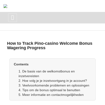
How to Track Pino-casino Welcome Bonus
Wagering Progress
Contents
De basis van de welkomstbonus en
inzetvereisten
Hoe volg je je inzetvoortgang in je account?
Veelvoorkomende problemen en oplossingen
Tips om de bonus optimaal te benutten
Meer informatie en contactmogelijkheden