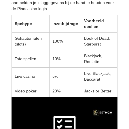
aanmelden je inloggegevens bij de hand te houden voor
de
Pinocasino login
.
Voorbeeld
Speltype
Inzetbijdrage
spellen
Gokautomaten
Book of Dead,
100%
(slots)
Starburst
Blackjack,
Tafelspellen
10%
Roulette
Live Blackjack,
Live casino
5%
Baccarat
Video poker
20%
Jacks or Better