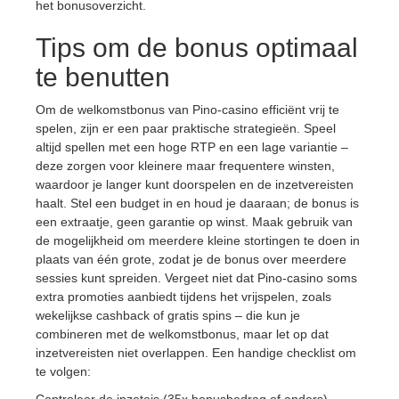
het bonusoverzicht.
Tips om de bonus optimaal
te benutten
Om de welkomstbonus van Pino-casino efficiënt vrij te
spelen, zijn er een paar praktische strategieën. Speel
altijd spellen met een hoge RTP en een lage variantie –
deze zorgen voor kleinere maar frequentere winsten,
waardoor je langer kunt doorspelen en de inzetvereisten
haalt. Stel een budget in en houd je daaraan; de bonus is
een extraatje, geen garantie op winst. Maak gebruik van
de mogelijkheid om meerdere kleine stortingen te doen in
plaats van één grote, zodat je de bonus over meerdere
sessies kunt spreiden. Vergeet niet dat Pino-casino soms
extra promoties aanbiedt tijdens het vrijspelen, zoals
wekelijkse cashback of gratis spins – die kun je
combineren met de welkomstbonus, maar let op dat
inzetvereisten niet overlappen. Een handige checklist om
te volgen: