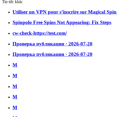
Tin tức khác
Utiliser un VPN pour s’inscrire sur Magical Spin
Spinpolo Free Spins Not Appearing: Fix Steps
cw-check-https://test.com/
Проверка публикации · 2026-07-20
Проверка публикации · 2026-07-20
M
M
M
M
M