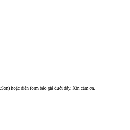
.Sơn) hoặc điền form báo giá dưới đây. Xin cảm ơn.