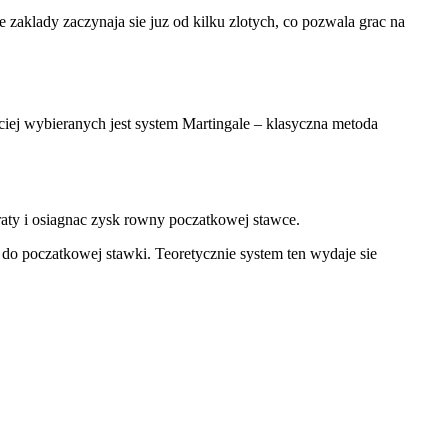
zaklady zaczynaja sie juz od kilku zlotych, co pozwala grac na
ciej wybieranych jest system Martingale – klasyczna metoda
raty i osiagnac zysk rowny poczatkowej stawce.
 do poczatkowej stawki. Teoretycznie system ten wydaje sie