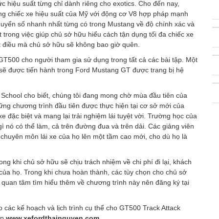
hiệu suất từng chỉ dành riêng cho exotics. Cho đến nay,
hững chiếc xe hiệu suất của Mỹ với động cơ V8 hợp pháp mạnh
huyển số nhanh nhất từng có trong Mustang về độ chính xác và
 trong việc giúp chủ sở hữu hiểu cách tận dụng tối đa chiếc xe
ột điều mà chủ sở hữu sẽ không bao giờ quên.
T500 cho người tham gia sử dụng trong tất cả các bài tập. Một
sẽ được tiến hành trong Ford Mustang GT được trang bị hệ
School cho biết, chúng tôi đang mong chờ mùa đầu tiên của
hững chương trình đầu tiên được thực hiện tại cơ sở mới của
 đặc biệt và mang lại trải nghiệm lái tuyệt vời. Trường học của
 nó có thể làm, cả trên đường đua và trên dải. Các giảng viên
 chuyên môn lái xe của họ lên một tầm cao mới, cho dù họ là
rong khi chủ sở hữu sẽ chịu trách nhiệm về chi phí đi lại, khách
của họ. Trong khi chưa hoàn thành, các tùy chọn cho chủ sở
quan tâm tìm hiểu thêm về chương trình này nên
đăng ký tại
các kế hoạch và lịch trình cụ thể cho GT500 Track Attack
ập
www.xefordthainguyen.com