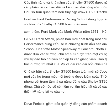
Các tính năng và khả năng của Shelby GT500 được nêu b
các phiên lái xe theo dõi và kéo theo dải cộng với hướ
Chủ sở hữu quan tâm nên truy cập www.GT500TrackAtta
Ford và Ford Performance Racing School đang hợp tác
sở hữu của Shelby GT500 hoàn toàn mới.
xem thêm:
Ford Mark của Mark Whitla năm 1971 – Hồ
GT500 Track Attack, phiên bản mới nhất trong một chu
Performance cung cấp, sẽ là chương trình đầu tiên đư
School, Charlotte Motor Speedway ở Concord, North C
được đưa vào trường, chủ sở hữu được trao một cơ hội
với sự đào tạo chuyên nghiệp từ các giảng viên. Đào t
học đường tốt nhất của Mỹ và dải kéo dài bốn chiều đầ
Chủ sở hữu của Shelby GT500 hoàn toàn mới sẽ được 
mới của họ trong một môi trường được kiểm soát. Thờ
phóng với trọng tâm là sự năng động của Shelby GT500
động. Chủ sở hữu sẽ có niềm vui tìm hiểu tất cả về các 
thiện kỹ năng lái xe của họ.
Dave Pericak, giám đốc quản lý dòng sản phẩm doanh n