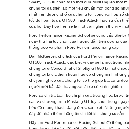
Shelby GT500 hoàn toàn mới đưa Mustang lên một mức 
chúng tôi đã thiết lập một tiêu chuẩn mới trong số n
nhất trên đường phố của chúng tôi, cộng với hộp số c
tốc độ hoàn toàn. GT500 Track Attack thực sự cần thiết
của họ. Đây hứa hẹn sẽ là một trải nghiệm thú vị – m
Ford Performance Racing School sẽ cung cấp Shelby G
ngày thứ hai tùy chọn của hướng dẫn trên đường đua 
thống treo và phanh Ford Performance nâng cấp.
Dan McKeever, chủ tịch của Ford Performance Racing 
GT500 Track Attack, đặc biệt vì đây sẽ là một trong n
chúng tôi ở Concord. Shel Shelby GT500 là một chiếc xe
chúng tôi là địa điểm hoàn hảo để chứng minh những gì
chuyên nghiệp của chúng tôi có thể giúp bất cứ ai đưa
người mới bắt đầu hay người lái xe có kinh nghiệm.
Ford sẽ chi trả toàn bộ chi phí của trường học lái xe, t
sạn và chương trình Mustang GT tùy chọn trong ngày 
hữu để mang khách đang được xem xét. Những người 
đây
để nhận thêm thông tin chi tiết khi chúng có sẵn.
Hãy tìm Ford Performance Racing School để thông báo 
trong tương lai gần. Để biết thêm thông tin, hãy truy c